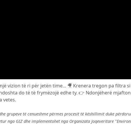
ë vizion të ri për jetën time... 🎥 Krenera tregon pa filtra si
ë ndoshta do të të frymëzojë edhe ty. 👉 Ndonjëherë mjafton
a vetes.
 dhe grupeve të cenueshme përmes procesit të këshillimit duke përdoru
shtetur nga GIZ dhe implementohet nga Organizata Joqeveritare "Envir