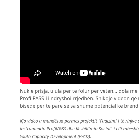
Nuk e prisja, u ula për të folur për veten… dola me nj
ProfilPASS-i i ndryshoi rrjedhën. Shikoje videon q
bisedë për të parë se sa shumë potencial ke brend
Kjo video u mundësua permes projektit “Fuqizimi i të rinjve
instrumentin ProfilPASS dhe Këshillimin Social" i cili mbë
Youth Capacity Development (EYCD).