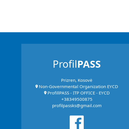
Profil
PASS
Prizren, Kosovë
Non-Governmental Organization EYCD
ProfillPASS - ITP OFFICE - EYCD
+38349500875
profilpassks@gmail.com