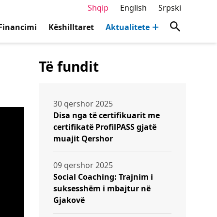
Shqip
English
Srpski
Financimi
Këshilltaret
Aktualitete
Të fundit
30 qershor 2025
Disa nga të certifikuarit me
certifikatë ProfilPASS gjatë
muajit Qershor
09 qershor 2025
Social Coaching: Trajnim i
suksesshëm i mbajtur në
Gjakovë