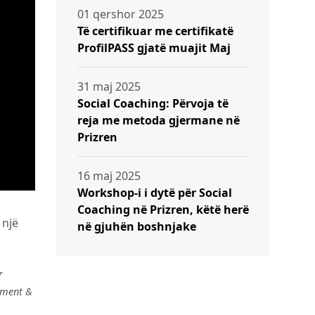
01 qershor 2025
Të certifikuar me certifikatë
ProfilPASS gjatë muajit Maj
31 maj 2025
Social Coaching: Përvoja të
reja me metoda gjermane në
Prizren
16 maj 2025
Workshop-i i dytë për Social
Coaching në Prizren, këtë herë
 një
në gjuhën boshnjake
r
onment &