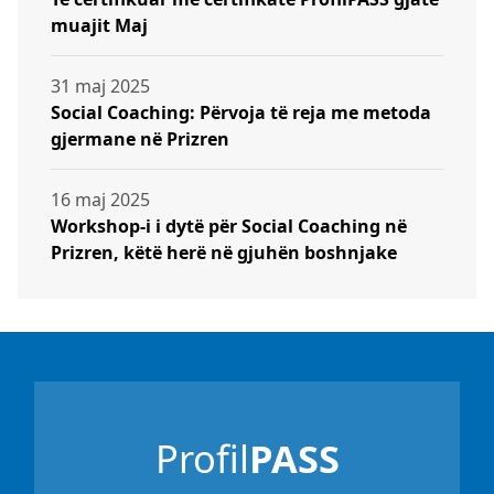
muajit Maj
31 maj 2025
Social Coaching: Përvoja të reja me metoda
gjermane në Prizren
16 maj 2025
Workshop-i i dytë për Social Coaching në
Prizren, këtë herë në gjuhën boshnjake
Profil
PASS