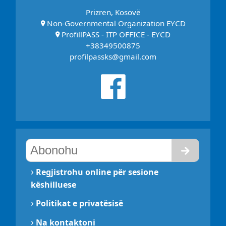
Prizren, Kosovë
Non-Governmental Organization EYCD
ProfillPASS - ITP OFFICE - EYCD
+38349500875
profilpassks@gmail.com
›
Regjistrohu online për sesione
këshilluese
›
Politikat e privatësisë
›
Na kontaktoni